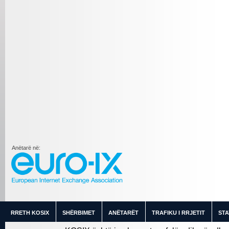
Anëtarë në:
RRETH KOSIX
SHËRBIMET
ANËTARËT
TRAFIKU I RRJETIT
STA