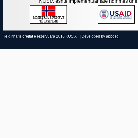
KOSIX është implementuar falë ndihmës dhe 
Të gjitha të drejtat e rezervuara 2016 KOSIX
| Developed by
appdec