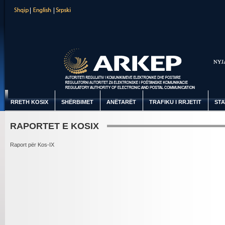
RRETH KOSIX
SHËRBIMET
ANËTARËT
TRAFIKU I RRJETIT
STA
RAPORTET E KOSIX
Raport për Kos-IX