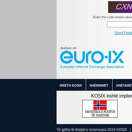
Enter the code shown above
Send Fee
Anëtarë në:
RRETH KOSIX
SHËRBIMET
ANËTARË
KOSIX është implem
Të gjitha të drejtat e rezervuara 2016 KOSIX
|