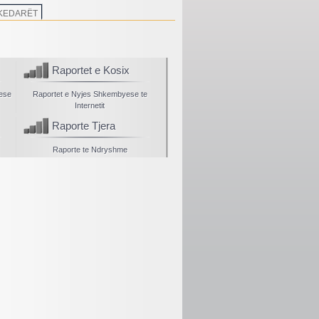
KEDARËT
Raportet e Kosix
yese
Raportet e Nyjes Shkembyese te
Internetit
Raporte Tjera
Raporte te Ndryshme