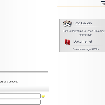
S
Foto Gallery
Foto te ndryshme te Nyjes Shkemb
te Internetit
Dokumentet
Dokumente nga KOSIX
ers are optional.