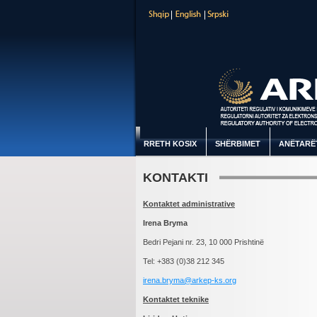
RRETH KOSIX
SHËRBIMET
ANËTARË
KONTAKTI
Kontaktet administrative
Irena Bryma
Bedri Pejani nr. 23, 10 000 Prishtinë
Tel: +383 (0)38 212 345
irena.bryma@arkep-ks.org
Kontaktet teknike