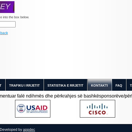
 into the box below.
dback
T
TRAFIKU I RRJETIT
STATISTIKA E RRJETIT
KONTAKTI
FAQ
T
entuar falë ndihmës dhe përkrahjes së bashkësponsorëve/përkr
 Developed by
appdec