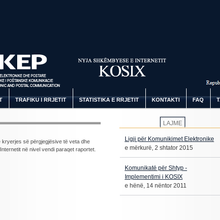
T
TRAFIKU I RRJETIT
STATISTIKA E RRJETIT
KONTAKTI
FAQ
T
LAJME
Ligji për Komunikimet Elektronike
 kryerjes së përgjegjësive të veta dhe
e mërkurë, 2 shtator 2015
 Internetit në nivel vendi paraqet raportet.
Komunikatë për Shtyp -
Implementimi i KOSIX
e hënë, 14 nëntor 2011