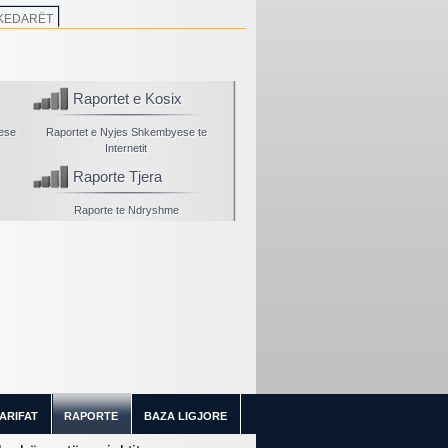
KEDARËT
Raportet e Kosix
yese
Raportet e Nyjes Shkembyese te
Internetit
Raporte Tjera
Raporte te Ndryshme
ARIFAT
RAPORTE
BAZA LIGJORE