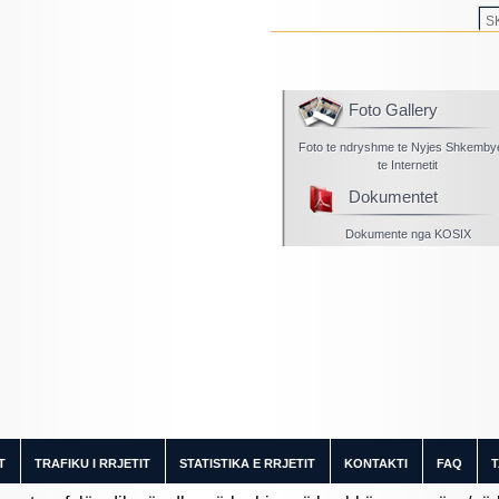
S
Foto Gallery
Foto te ndryshme te Nyjes Shkemb
te Internetit
Dokumentet
Dokumente nga KOSIX
T
TRAFIKU I RRJETIT
STATISTIKA E RRJETIT
KONTAKTI
FAQ
T