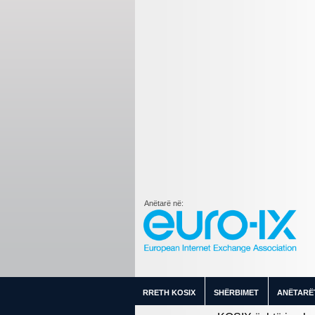
Anëtarë në:
RRETH KOSIX
SHËRBIMET
ANËTARË