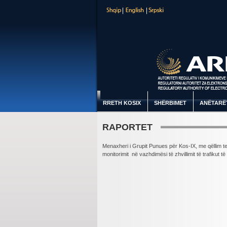
RRETH KOSIX
SHËRBIMET
ANËTARË
RAPORTET
Menaxheri i Grupit Punues për Kos-IX, me qëllim te
monitorimit
në vazhdimësi të zhvillimit të trafikut të