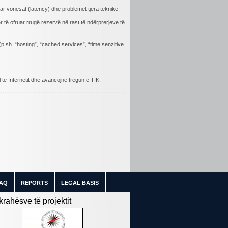
ëluar vonesat (latency) dhe problemet tjera teknike;
 të ofruar rrugë rezervë në rast të ndërprerjeve të
p.sh. “hosting”, “cached services”, “time senzitive
të Internetit dhe avancojnë tregun e TIK.
AQ
REPORTS
LEGAL BASIS
ahësve të projektit