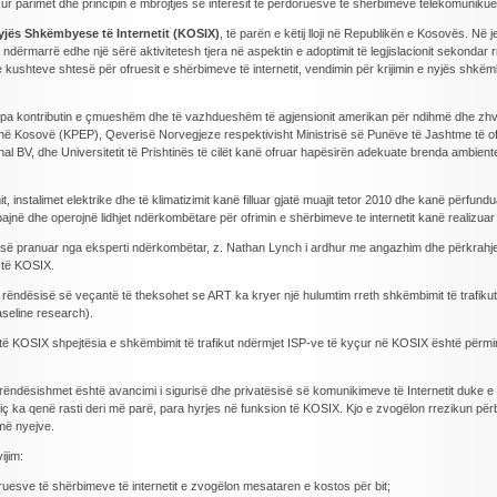
kur parimet dhe principin e mbrojtjes së interesit të përdoruesve të shërbimeve telekomuniku
Nyjës Shkëmbyese të Internetit (KOSIX)
, të parën e këtij lloji në Republikën e Kosovës. Në 
dërmarrë edhe një sërë aktivitetesh tjera në aspektin e adoptimit të legjislacionit sekondar rre
ushteve shtesë për ofruesit e shërbimeve të internetit, vendimin për krijimin e nyjës shkëmby
ej pa kontributin e çmueshëm dhe të vazhdueshëm të agjensionit amerikan për ndihmë dhe zh
e në Kosovë (KPEP), Qeverisë Norvegjeze respektivisht Ministrisë së Punëve të Jashtme t
BV, dhe Universitetit të Prishtinës të cilët kanë ofruar hapësirën adekuate brenda ambienteve
it, instalimet elektrike dhe të klimatizimit kanë filluar gjatë muajit tetor 2010 dhe kanë përfun
ajnë dhe operojnë lidhjet ndërkombëtare për ofrimin e shërbimeve te internetit kanë realizu
cës së pranuar nga eksperti ndërkombëtar, z. Nathan Lynch i ardhur me angazhim dhe përkra
t të KOSIX.
ë e rëndësisë së veçantë të theksohet se ART ka kryer një hulumtim rreth shkëmbimit të traf
aseline research).
 të KOSIX shpejtësia e shkëmbimit të trafikut ndërmjet ISP-ve të kyçur në KOSIX është për
ëndësishmet është avancimi i sigurisë dhe privatësisë së komunikimeve të Internetit duke e mb
iç ka qenë rasti deri më parë, para hyrjes në funksion të KOSIX. Kjo e zvogëlon rrezikun për
më nyejve.
ijim:
fruesve të shërbimeve të internetit e zvogëlon mesataren e kostos për bit;