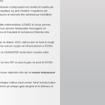
ese;
jetësimin e këtij projekti me rëndësi të madhe për
gullator siç janë miratimi i rregullores për
ese të internetit dhe administruar këshillimin
villim ndërkombëtar (USAID) të ofruar përmes
ë ofruar përmes Ambasadës Norvegjeze në
 të Fakultetit të Inxhinierisë Elektrike dhe
duar ne dhjetor 2010, ndërsa deri ne fund të muajit
ar me sukses kyçjen në infrastrukturën e KOSIX.
hje të USAID/KPEP është bërë i mundur edhe
ikut në mes ISP-ve para kyçjes në punë të KOSIX
mirësuar ndjeshëm dhe atë në
masën krahasuese
ajtur trafikun lokal vendor ‘lokal’ brenda kufijve
bërës që shfaqet gjatë dërgimit të të dhënave të