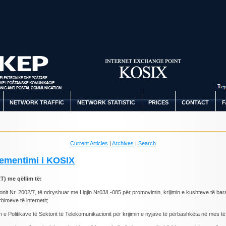
NETWORK TRAFFIC
NETWORK STATISTIC
PRICES
CONTACT
F
Current Articles
|
Archives
|
Search
lementimi i KOSIX
T) me qëllim të:
acionit Nr. 2002/7, të ndryshuar me Ligjin Nr03/L-085 për promovimin, krijimin e kushteve të b
rbimeve të internetit;
e Politikave të Sektorit të Telekomunikacionit për krijimin e nyjave të përbashkëta në mes të