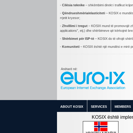
-
Cilësia teknike
– shkëmbimi direkt i trafikut krijo
-
Qëndrueshmëria/elasticiteti
– KOSIX e mundëson 
rrjetit kryesor;
-
Zhvillimi i tregut
– KOSIX mund të promovojë zhvil
applications”, etj.) dhe shërbimeve që kërkojnë bre
-
Shërbimet për ISP-të
– KOSIX do të ofrojë shërbim
-
Komuniteti
– KOSIX është një mundësi e mirë për 
Anëtarë në:
ABOUT KOSIX
SERVICES
MEMBERS
KOSIX është implem