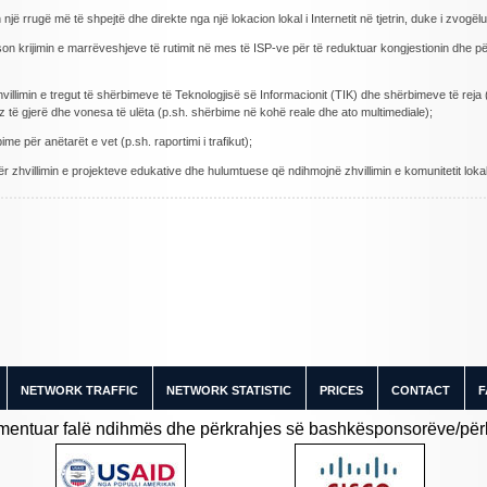
n një rrugë më të shpejtë dhe direkte nga një lokacion lokal i Internetit në tjetrin, duke i zvog
krijimin e marrëveshjeve të rutimit në mes të ISP-ve për të reduktuar kongjestionin dhe për
limin e tregut të shërbimeve të Teknologjisë së Informacionit (TIK) dhe shërbimeve të reja (
z të gjerë dhe vonesa të ulëta (p.sh. shërbime në kohë reale dhe ato multimediale);
e për anëtarët e vet (p.sh. raportimi i trafikut);
zhvillimin e projekteve edukative dhe hulumtuese që ndihmojnë zhvillimin e komunitetit lokal 
NETWORK TRAFFIC
NETWORK STATISTIC
PRICES
CONTACT
F
entuar falë ndihmës dhe përkrahjes së bashkësponsorëve/përkr