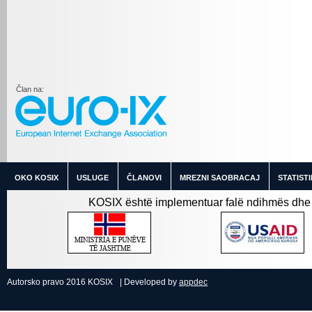
Član na:
OKO KOSIX
USLUGE
ČLANOVI
MREZNI SAOBRACAJ
STATIST
KOSIX është implementuar falë ndihmës dhe 
Autorsko pravo 2016 KOSIX
| Developed by
appdec