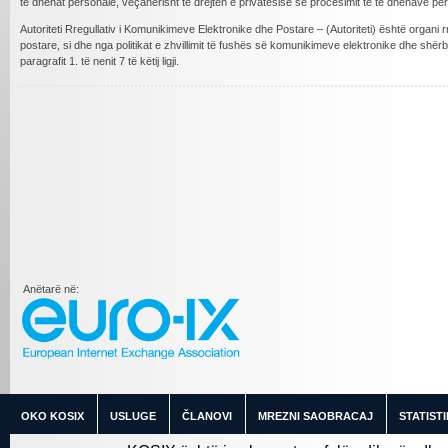
të dhënat personale, veçanërisht të drejtën e privatësisë së procesimit të të dhënave p
Autoriteti Rregullativ i Komunikimeve Elektronike dhe Postare – (Autoriteti) është organi rr
postare, si dhe nga politikat e zhvillimit të fushës së komunikimeve elektronike dhe shërbi
paragrafit 1. të nenit 7 të këtij ligji.
Anëtarë në:
OKO KOSIX
USLUGE
ČLANOVI
MREZNI SAOBRACAJ
STATIST