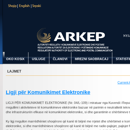
OKO KOSIX
USLUGE
ČLANOVI
MREZNI SAOBRACAJ
STATIST
LAJMET
Current A
Ligji për Komunikimet Elektronike
LIGJI PËR KOMUNIKIMET ELEKTRONIKE (Nr. 04/L-109) i miratuar nga Kuvendi i Republik
rregullimi i aktiviteteve të komunikimeve elektronike bazuar në parimin e neutralitetit 
dhe infrastrukturën efikase në komunikimet elektronike, si dhe garantimin e shërbimeve 
Ky ligj rregullon marrëdhëniet shoqërore që kanë të bëjnë me rrjetet dhe shërbimet e k
elektronike, si dhe marrëdhënieve shoqërore që kanë të bëjnë me radio-pajisjet, pajisjet