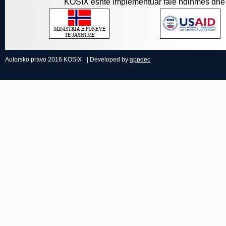
KOSIX është implementuar falë ndihmës dhe 
Autorsko pravo 2016 KOSIX
| Developed by
appdec